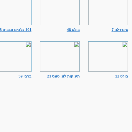
סינדרלה 7
בולט 48
101 כלבים וגנבים 48
בולט 12
תינוקות לוני טונס 23
ברבי 59