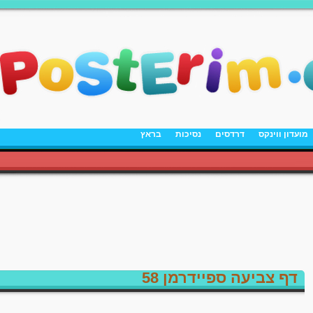
מועדון ווינקס
דרדסים
נסיכות
בראץ
דף צביעה ספיידרמן 58