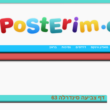
מועדון ווינקס
דרדסים
נסיכות
בראץ
דף צביעה סינדרלה 63