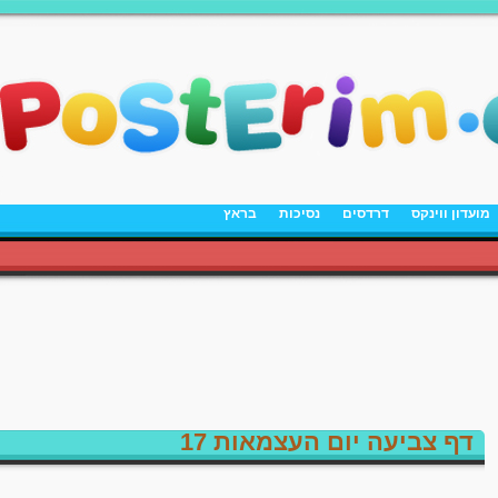
מועדון ווינקס
דרדסים
נסיכות
בראץ
דף צביעה יום העצמאות 17