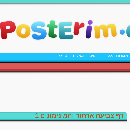
מועדון ווינקס
דרדסים
נסיכות
בראץ
דף צביעה ארתור והמינימונים 1