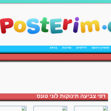
מועדון ווינקס
דרדסים
נסיכות
בראץ
דפי צביעה תינוקות לוני טונס