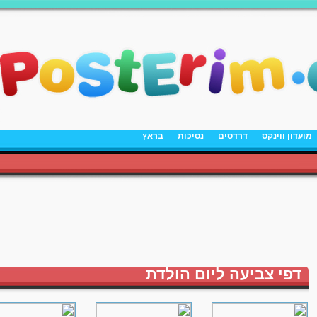
מועדון ווינקס
דרדסים
נסיכות
בראץ
דפי צביעה ליום הולדת