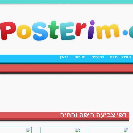
מועדון ווינקס
דרדסים
נסיכות
בראץ
דפי צביעה היפה והחיה