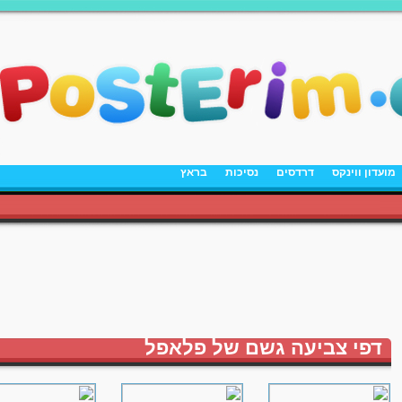
מועדון ווינקס
דרדסים
נסיכות
בראץ
דפי צביעה גשם של פלאפל